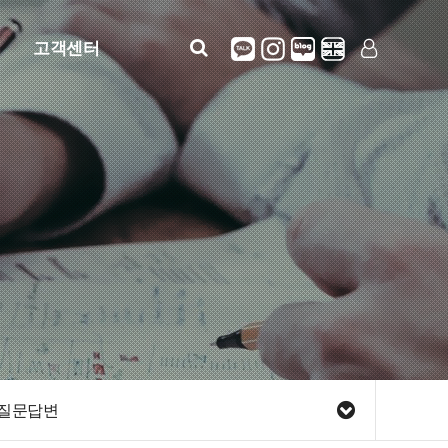
고객센터
공지사항
LOG IN
SIGN UP
자주묻는질문
질문답변
정보안내(사용설명)
견적문의
질문답변