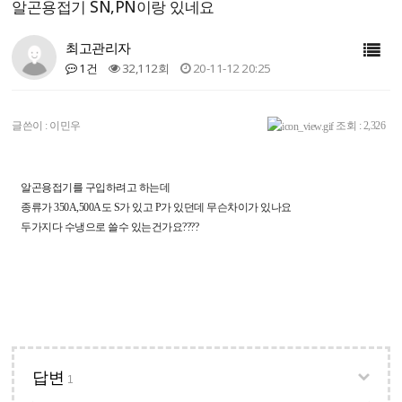
알곤용접기 SN,PN이랑 있네요
최고관리자
1건
32,112회
20-11-12 20:25
글쓴이 :
이민우
조회 : 2,326
알곤용접기를 구입하려고 하는데
종류가 350A,500A도 S가 있고 P가 있던데 무슨차이가 있나요
두가지다 수냉으로 쓸수 있는건가요????
답변
1