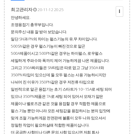
최고관리자
20-11-12 20:25
안녕하세요.
조영용접기 총무부입니다.
문의주신 내용 잘 받아 보았습니다.
일단 SN과 PN의 차이는 펄스기능의 유,무 차이입니다.
500SN같은 경우 펄스기능이 빠진것으로 알곤
500A제품이시고 500PN같은 경우는 하이펄스, 로우펄스
세밀하게 주파수와 폭까지 제어 가능하게끔 나온 제품입니다.
그리고 350A짜리들은 SN타입은 따로 없고 그냥 350A II와
350PN 타입이 있으신데 둘 모두 펄스는 사용 가능하시지만
나뉘어 진 이유가 350PN같은 경우 저전류 타입으로
일반적으로 알곤 용접기는 초기 스타트가 10~15A로 세팅 되어
있으나 350PN제품은 7A로 세팅 되어 있어서 모재가 얇은
제품이나 벨로즈관 같은 것을 용접할 경우 적합한 제품으로
펄스 기능 뿐만 아니라 모든 세팅값을 용접하시는 분의 입맛에
맞게 조절 가능하게끔 전면판에 볼륨이 모두 나와 있으셔서
정밀한 작업이 필요하실때 적합한 제품이십니다.
더 궁금한 사항이나 다른 문의 사항 있으시면 저희 회사