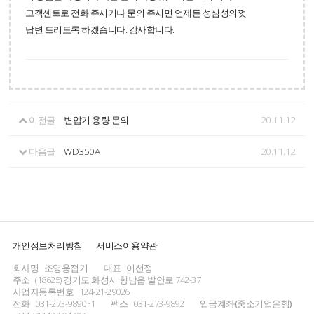
고객센트로 전화 주시거나 문의 주시면 언제든 성심성의껏
답변 드리도록 하겠습니다. 감사합니다.
이전글
변압기 용량 문의
20.11.12
다음글
WD350A
20.11.12
개인정보처리방침
서비스이용약관
회사명
조영용접기
대표
이선정
주소
(18625) 경기도 화성시 향남읍 발안로 742-37
사업자등록번호
124-21-29026
전화
031-273-9890~1
팩스
031-273-9892
입금계좌(중소기업은행)